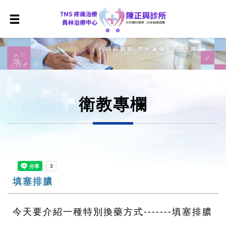
衛教專欄
填塞排膿
今天要介紹一種特別換藥方式-------填塞排膿