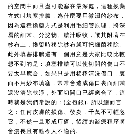
的空間中而且盡可能塞在最深處，這種換藥
方式叫填塞排膿，為什麼要用微濕的紗布，
因為這種換藥方式是利用毛細管原理，將深
層的細菌、分泌物、膿汁吸收，讓其附著在
紗布上，換藥時移除紗布就可把細菌移除。
此外填塞排膿還有一個用意是大家比較比較
想不到的是：填塞排膿可以使切開的傷口不
要太早癒合，如果只是用棉棒清洗傷口，裏
面不用紗布填塞，常常會造成傷口裏面細菌
還沒清除乾淨，外面切開口已經癒合了，這
時就是我們常說的：(金包銀). 所以總而言
之：任何皮膚的損傷、發炎，千萬不可輕忽
它，不然一旦形成疔瘡，後續的醫療程序將
會漫長且有點令人不適的.