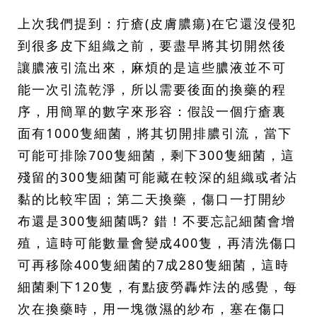
上次我們提到：疔瘡(皮膚膿瘍)在它還沒侵犯
到很多皮下組織之前，要盡早將其切開然後
讓膿液引流出來，麻煩的是這些膿液並不可
能一次引流乾淨，所以需要後面的換藥的程
序，用簡單的數字來形容：假設一個疔瘡裏
面有1000隻細菌，將其切開排膿引流，當下
可能可排除700隻細菌，剩下300隻細菌，這
殘留的300隻細菌可能藏在較深的組織或者沾
黏的比較牢固；第二天換藥，傷口一打開紗
布還是300隻細菌嗎? 錯！不要忘記細菌會增
殖，這時可能數量會變成400隻，再清洗傷口
可再移除400隻細菌的7成280隻細菌，這時
細菌剩下120隻，有點疲勞轟炸法的感覺，每
次在換藥時，用一塊微濕的紗布，塞在傷口